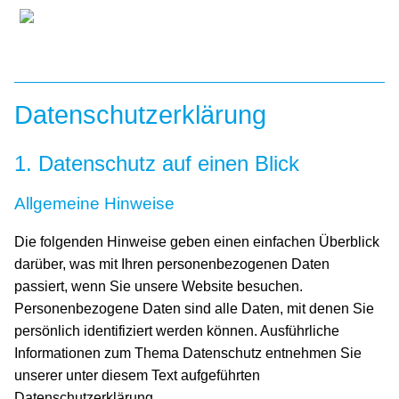
Unternehmen
Datenschutzerklärung
Historie
Philosophie
Standort
Team/Ansprechpartner
Produkte
Federstränge
Flachdrahtspiralen
Mikrofedern
Druckfedern
Drahtabschnitte
Führungsdrähte
Individuell
Qualität
1. Datenschutz auf einen Blick
Leistungen
Allgemeine Hinweise
Die folgenden Hinweise geben einen einfachen Überblick
Oberflächenbehandlung
Spezialbearbeitung
Verpackung
Reinigung
Sonstige Leistungen
Karriere
darüber, was mit Ihren personenbezogenen Daten
passiert, wenn Sie unsere Website besuchen.
Downloads
Personenbezogene Daten sind alle Daten, mit denen Sie
persönlich identifiziert werden können. Ausführliche
Kontakt
Informationen zum Thema Datenschutz entnehmen Sie
Suche
AGB
Datenschutz
Impressum
unserer unter diesem Text aufgeführten
Datenschutzerklärung.