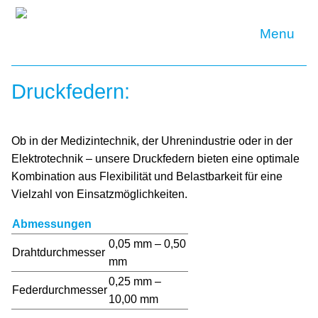
Unternehmen
Druckfedern:
Historie
Philosophie
Standort
Team/Ansprechpartner
Produkte
Federstränge
Flachdrahtspiralen
Mikrofedern
Druckfedern
Drahtabschnitte
Führungsdrähte
Individuell
Qualität
Ob in der Medizintechnik, der Uhrenindustrie oder in der
Elektrotechnik – unsere Druckfedern bieten eine optimale
Leistungen
Kombination aus Flexibilität und Belastbarkeit für eine
Oberflächenbehandlung
Spezialbearbeitung
Verpackung
Reinigung
Sonstige Leistungen
Vielzahl von Einsatzmöglichkeiten.
Karriere
Abmessungen
Downloads
0,05 mm – 0,50
Drahtdurchmesser
mm
Kontakt
0,25 mm –
Federdurchmesser
Suche
AGB
Datenschutz
Impressum
10,00 mm