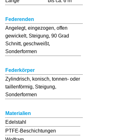
Länge
bis ca. 6 m
DE /
EN
Federenden
Angelegt, eingezogen, offen
gewickelt, Steigung, 90 Grad
Schnitt, geschweißt,
Sonderformen
Federkörper
Zylindrisch, konisch, tonnen- oder
taillenförmig, Steigung,
Sonderformen
Materialien
Edelstahl
PTFE-Beschichtungen
Wolfram