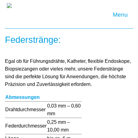
Unternehmen
Federstränge:
Historie
Philosophie
Standort
Team/Ansprechpartner
Produkte
Federstränge
Flachdrahtspiralen
Mikrofedern
Druckfedern
Drahtabschnitte
Führungsdrähte
Individuell
Qualität
Egal ob für Führungsdrähte, Katheter, flexible Endoskope,
Biopsiezangen oder vieles mehr, unsere Federstränge
Leistungen
sind die perfekte Lösung für Anwendungen, die höchste
Oberflächenbehandlung
Spezialbearbeitung
Verpackung
Reinigung
Sonstige Leistungen
Präzision und Zuverlässigkeit erfordern.
Karriere
Abmessungen
Downloads
0,03 mm – 0,60
Drahtdurchmesser
mm
Kontakt
0,25 mm –
Federdurchmesser
Suche
AGB
Datenschutz
Impressum
10,00 mm